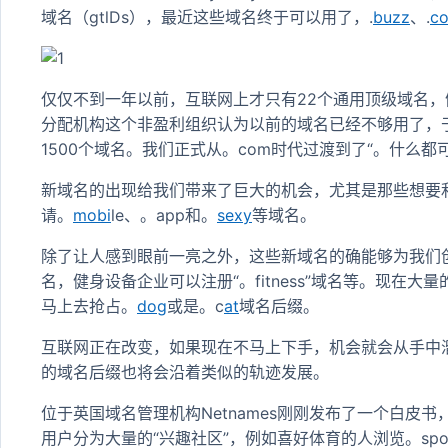
域名（gtlDs），最近这些域名终于可以用了，.
buzz
、.
co
仅仅不到一年以前，互联网上才只有22个通用顶级域名，
分配机构这个非盈利组织认为以前的域名已经不够用了，
1500个域名。我们正式从。com时代过渡到了“。什么都
新域名的出现给我们带来了巨大的机会，尤其是那些想要
请。
mobi
le、。app和。
sexy
等域名。
除了让人感到眼前一亮之外，这些新域名的确能够为我们
名，健身设备企业可以注册“。fitness”域名等。现
马上去抢占。
dog
或是。c
at
域名后缀。
互联网正在改变，如果现在不马上下手，机会就会从手中
的域名后缀也将会沿着类似的轨迹发展。
位于英国域名管理机构Netnames刚刚发布了一个白皮
用户分为大量的“兴趣社区”，例如喜好体育的人浏览。sp