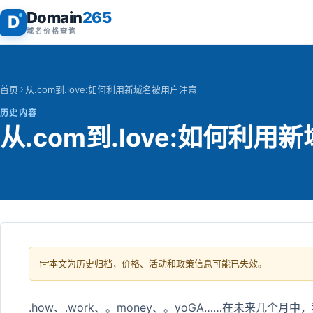
Domain
265
D
域名价格查询
首页
从.com到.love:如何利用新域名被用户注意
历史内容
从.com到.love:如何利
本文为历史归档，价格、活动和政策信息可能已失效。
.how、.work、。money、。yoGA……在未来几