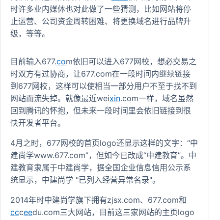
时许多业内媒体也对此做了一些猜测，比如网站将停
止运营、公司资金周转困难、将更换域名进行品牌升
级，等等。
目前输入677.
co
m依旧可以进入677网校，想必交易之
时双方有过协商，让677.com在一段时间内继续链接
到677网校，这样可以使相当一部分用户不至于找不到
网站而流失掉。就像最近wei
xin
.com一样，域名虽然
回到腾讯的怀抱，但未来一段时间里会依旧链接到很
快开发者平台。
4月之时，677网校的首页logo还显示这样的文字：“中
建尚学www.677.com”，但如今已改成“中建教育”。中
建教育隶属于中建尚学，据全国企业信息信用公示系
统显示，中建尚学 "已列入经营异常名录"。
2014年时中建尚学旗下拥有zjsx.com、677.com和
cc
c
ee
du.com三大网站，目前这三家网站的主页logo