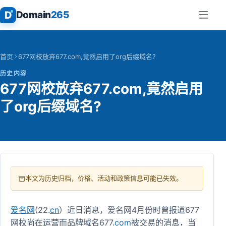
D
Domain
265
首页
677网校放弃677.com,竟然启用了org后缀域名?
历史内容
677网校放弃677.com,竟然启用
了org后缀域名?
本文为历史归档，价格、活动和政策信息可能已失效。
爱名网
(22.
cn
）近日消息，爱名网4月份时曾报道677
网校尚在运营而品牌域名677.
com
被交易的消息，当