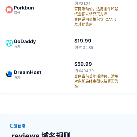
约 ¥31.24
Porkbun
官网活动价，适用条件和最
海外
终金额以结算页为准
官网说明价格包含 ICANN
及其他费用
$19.99
GoDaddy
海外
约 ¥134.89
$59.99
约 ¥404.79
DreamHost
官网当前首年活动价，适用
海外
对象和最终金额以结算页为
准
注册信息
.reviews 域名规则