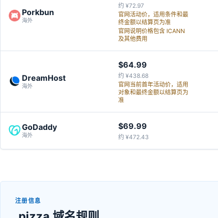
约 ¥72.97
Porkbun
官网活动价，适用条件和最
海外
终金额以结算页为准
官网说明价格包含 ICANN
及其他费用
$64.99
约 ¥438.68
DreamHost
官网当前首年活动价，适用
海外
对象和最终金额以结算页为
准
$69.99
GoDaddy
海外
约 ¥472.43
注册信息
.pizza 域名规则