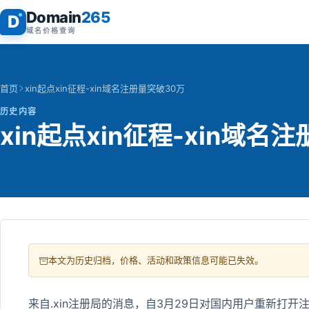
Domain
265
D
域名价格查询
首页
xin起点xin征程-xin域名注册量突破30万
历史内容
xin起点xin征程-xin域名
本文为历史归档，价格、活动和政策信息可能已失效。
来自.xin注册局的消息，自3月29日对国内用户重新打开注