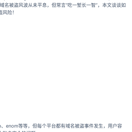
被盗！可见域名被盗风波从未平息，但常言“吃一堑长一智”，本文谈谈如
盗风险！
eap、enom等等，但每个平台都有域名被盗事件发生，用户容