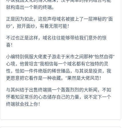
不说我国文化的博大精深，汉字简单的排列组合可能
就构造出一个新的终端。
正是因为如此，这些声母域名被披上了一层神秘的“面
纱”，掀开面纱，有着无限可能！
不过也正是这样，域名往往能够带给我们意外的惊
喜！
小编特别佩服大佬麦子游走于米市之间那种“怡然自得”
心境，他曾坦言“我相信每一个域名都有它独特的灵
性，恰如一件件绝版的稀世臻品，与其说是投资，我
更愿意把它看作是一种收藏。”果然是大佬风范！
与其纠结于出售终端搞一个轰轰烈烈的大新闻，不如
怀着知足常乐的心态储存自己的力量，说不定下一个
终端就会找上你！