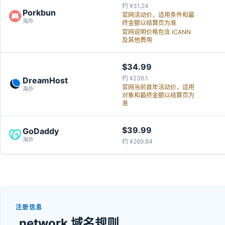
约 ¥31.24
Porkbun
官网活动价，适用条件和最
海外
终金额以结算页为准
官网说明价格包含 ICANN
及其他费用
$34.99
约 ¥236.1
DreamHost
官网当前首年活动价，适用
海外
对象和最终金额以结算页为
准
$39.99
GoDaddy
海外
约 ¥269.84
注册信息
.network 域名规则