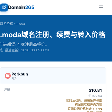
D
Domain
265
域名价格
.moda
.moda域名注册、续费与转入价格
当前收录 4 家注册商报价。
最近更新：
2026-08-09 00:11
Porkbun
海外
$10.81
约 ¥72.94
官网活动价，适用条件和最
终金额以结算页为准
官网说明价格包含 ICANN