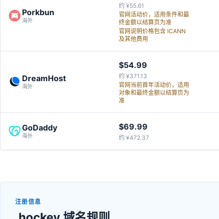
约 ¥55.61
Porkbun
官网活动价，适用条件和最
海外
终金额以结算页为准
官网说明价格包含 ICANN
及其他费用
$54.99
约 ¥371.13
DreamHost
官网当前首年活动价，适用
海外
对象和最终金额以结算页为
准
$69.99
GoDaddy
海外
约 ¥472.37
注册信息
.hockey 域名规则