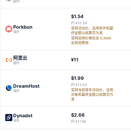
国内
$1.54
约 ¥10.39
Porkbun
官网活动价，适用条件和最
海外
终金额以结算页为准
官网说明价格包含 ICANN
及其他费用
阿里云
¥11
国内
$1.99
约 ¥13.43
DreamHost
官网当前首年活动价，适用
海外
对象和最终金额以结算页为
准
$2.66
Dynadot
海外
约 ¥17.95