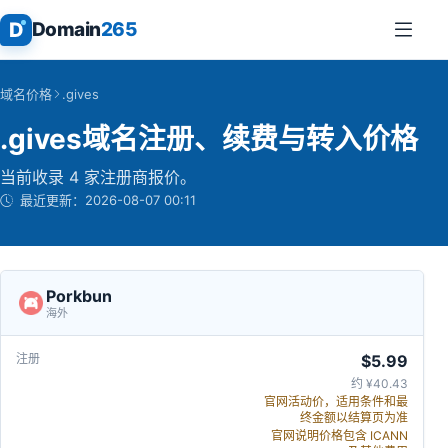
D
Domain
265
域名价格
.gives
.gives域名注册、续费与转入价格
当前收录 4 家注册商报价。
最近更新：
2026-08-07 00:11
Porkbun
海外
$5.99
约 ¥40.43
官网活动价，适用条件和最
终金额以结算页为准
官网说明价格包含 ICANN