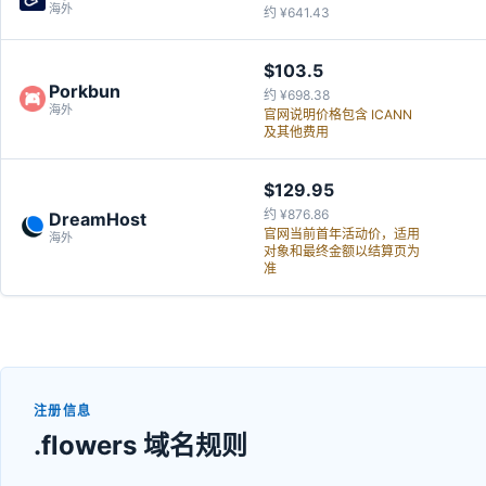
海外
约 ¥641.43
$103.5
Porkbun
约 ¥698.38
海外
官网说明价格包含 ICANN
及其他费用
$129.95
约 ¥876.86
DreamHost
官网当前首年活动价，适用
海外
对象和最终金额以结算页为
准
注册信息
.flowers 域名规则