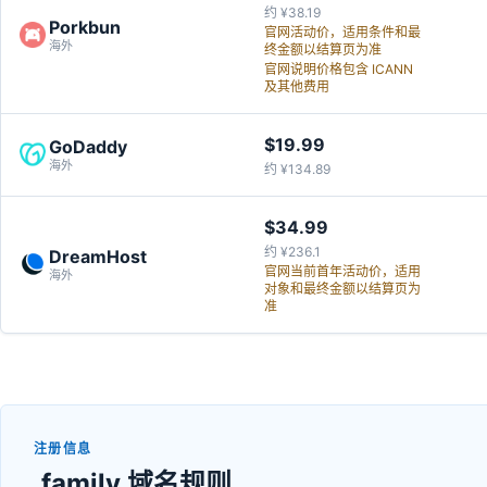
约 ¥38.19
Porkbun
官网活动价，适用条件和最
海外
终金额以结算页为准
官网说明价格包含 ICANN
及其他费用
$19.99
GoDaddy
海外
约 ¥134.89
$34.99
约 ¥236.1
DreamHost
官网当前首年活动价，适用
海外
对象和最终金额以结算页为
准
注册信息
.family 域名规则