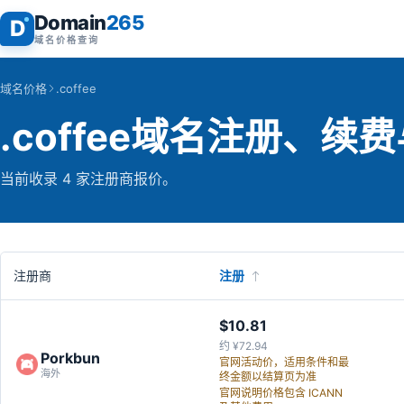
Domain
265
D
域名价格查询
域名价格
.coffee
.coffee域名注册、续
当前收录 4 家注册商报价。
注册商
注册
$10.81
约 ¥72.94
Porkbun
官网活动价，适用条件和最
海外
终金额以结算页为准
官网说明价格包含 ICANN