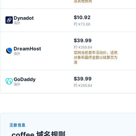
及其他费用
$10.92
Dynadot
海外
约 ¥73.68
$39.99
约 ¥269.84
DreamHost
官网当前首年活动价，适用
海外
对象和最终金额以结算页为
准
$39.99
GoDaddy
海外
约 ¥269.84
注册信息
.coffee 域名规则