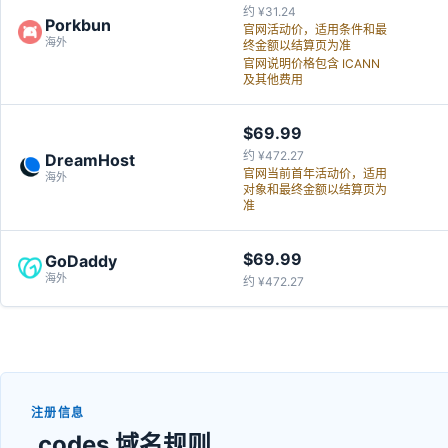
约 ¥31.24
Porkbun
官网活动价，适用条件和最
海外
终金额以结算页为准
官网说明价格包含 ICANN
及其他费用
$69.99
约 ¥472.27
DreamHost
官网当前首年活动价，适用
海外
对象和最终金额以结算页为
准
$69.99
GoDaddy
海外
约 ¥472.27
注册信息
.codes 域名规则