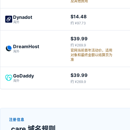
及其他费用
$14.48
Dynadot
海外
约 ¥97.73
$39.99
约 ¥269.9
DreamHost
官网当前首年活动价，适用
海外
对象和最终金额以结算页为
准
$39.99
GoDaddy
海外
约 ¥269.9
注册信息
.care 域名规则