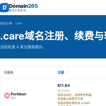
Domain
265
D
域名价格查询
域名价格
.care
.care域名注册、续费
当前收录 4 家注册商报价。
注册商
注册
$11.84
约 ¥79.91
Porkbun
官网活动价，适用条件和最
海外
终金额以结算页为准
官网说明价格包含 ICANN