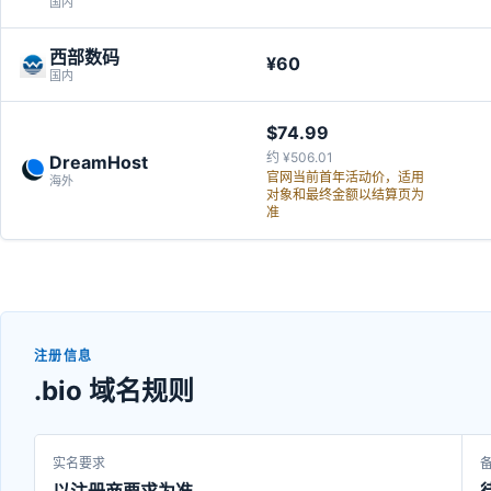
国内
西部数码
¥60
国内
$74.99
约 ¥506.01
DreamHost
官网当前首年活动价，适用
海外
对象和最终金额以结算页为
准
注册信息
.bio 域名规则
实名要求