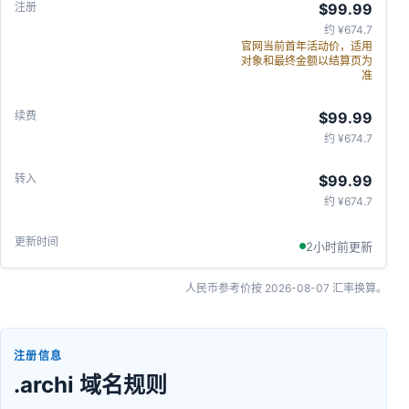
$99.99
约 ¥674.7
官网当前首年活动价，适用
对象和最终金额以结算页为
准
$99.99
约 ¥674.7
$99.99
约 ¥674.7
2小时前更新
人民币参考价按
2026-08-07
汇率换算。
注册信息
.archi 域名规则