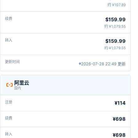
约 ¥107.89
$159.99
约 ¥1,079.55
$159.99
约 ¥1,079.55
2026-07-28 22:49 更新
阿里云
国内
¥114
¥698
¥698