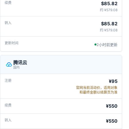
$85.82
约 ¥579.08
$85.82
约 ¥579.08
2小时前更新
腾讯云
国内
¥95
官网当前活动价，适用对象
和最终金额以结算页为准
¥550
¥550