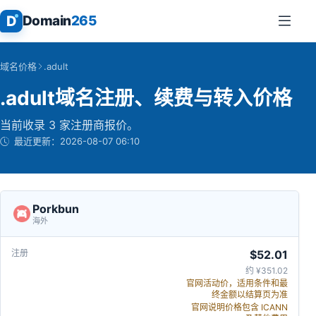
D
Domain
265
域名价格
.adult
.adult域名注册、续费与转入价格
当前收录 3 家注册商报价。
最近更新：
2026-08-07 06:10
Porkbun
海外
$52.01
约 ¥351.02
官网活动价，适用条件和最
终金额以结算页为准
官网说明价格包含 ICANN